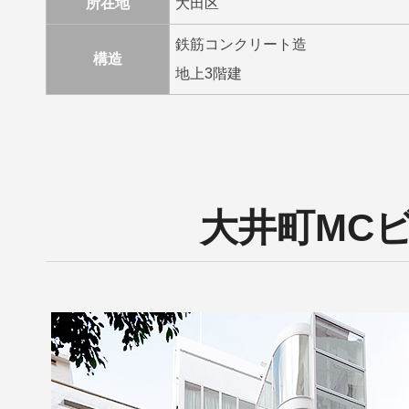
所在地
大田区
鉄筋コンクリート造
構造
地上3階建
大井町MCビ