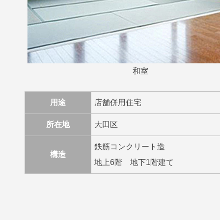
和室
用途
店舗併用住宅
所在地
大田区
鉄筋コンクリート造
構造
地上6階 地下1階建て