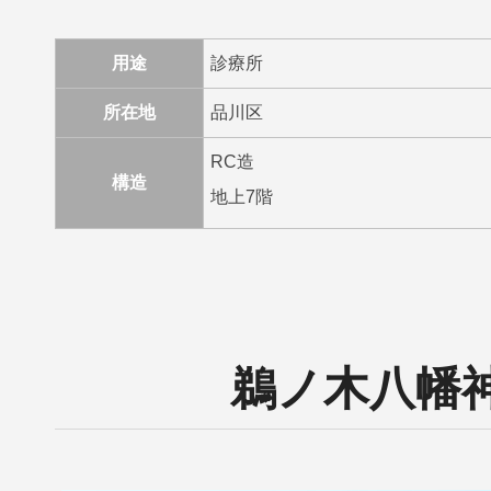
用途
診療所
所在地
品川区
RC造
構造
地上7階
鵜ノ木八幡神